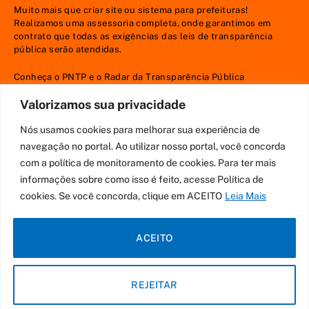
Muito mais que
criar site
ou
sistema para prefeituras
!
Realizamos uma
assessoria
completa, onde garantimos em
contrato que todas as exigências das
leis de transparência
pública
serão atendidas.
Conheça o
PNTP
e o
Radar da Transparência Pública
Valorizamos sua privacidade
Nós usamos cookies para melhorar sua experiência de
Todos os direitos reservados a Prefeitura Municipal de Ulianópolis
navegação no portal. Ao utilizar nosso portal, você concorda
com a política de monitoramento de cookies. Para ter mais
Mapa do Site
Acessar Área Administrativa
Acessar o Webmail
informações sobre como isso é feito, acesse Política de
cookies. Se você concorda, clique em ACEITO
Leia Mais
ACEITO
REJEITAR