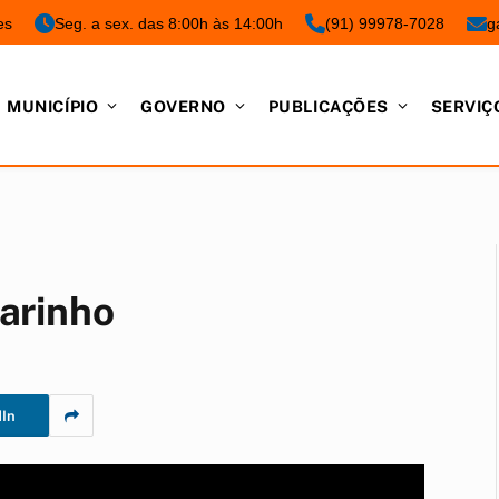
es
Seg. a sex. das 8:00h às 14:00h
(91) 99978-7028
g
MUNICÍPIO
GOVERNO
PUBLICAÇÕES
SERVIÇ
arinho
dIn