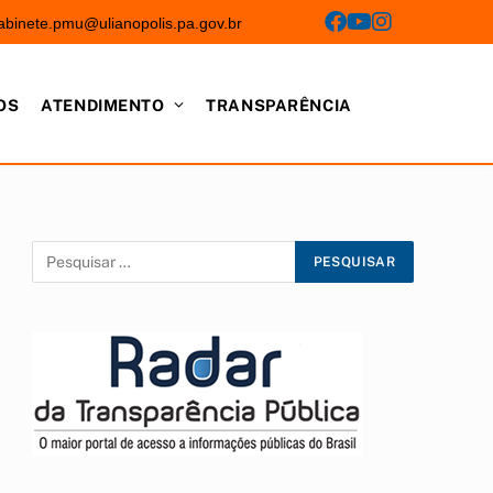
abinete.pmu@ulianopolis.pa.gov.br
OS
ATENDIMENTO
TRANSPARÊNCIA