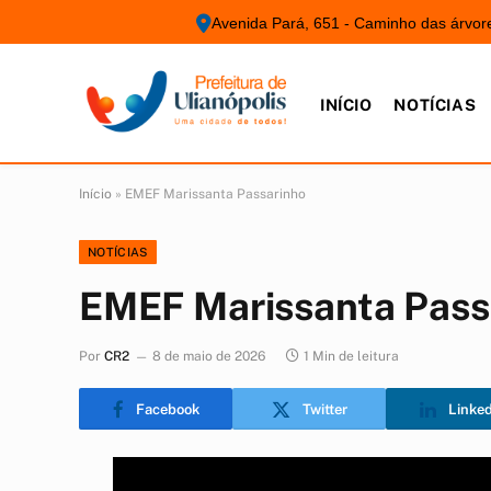
Avenida Pará, 651 - Caminho das árvor
INÍCIO
NOTÍCIAS
Início
»
EMEF Marissanta Passarinho
NOTÍCIAS
EMEF Marissanta Pass
Por
CR2
8 de maio de 2026
1 Min de leitura
Facebook
Twitter
Linke