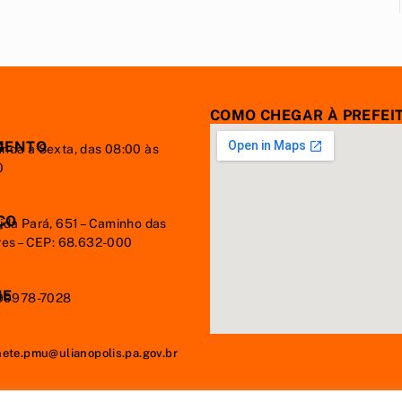
COMO CHEGAR À PREFEI
MENTO
nda à Sexta, das 08:00 às
0
ÇO
ida Pará, 651 – Caminho das
res – CEP: 68.632-000
NE
 99978-7028
nete.pmu@ulianopolis.pa.gov.br