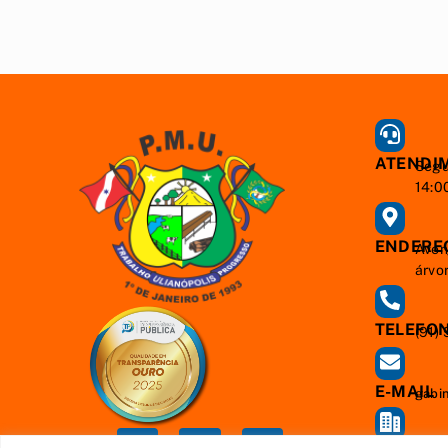
ATENDI
Segu
14:0
ENDERE
Aven
árvo
TELEFO
(91)
E-MAIL
gabi