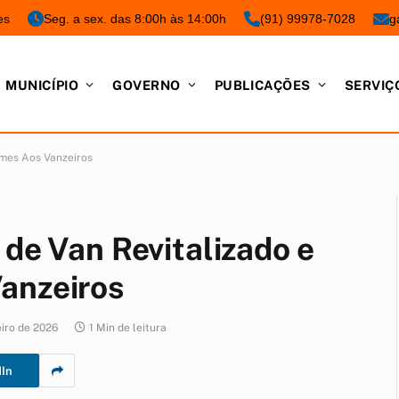
es
Seg. a sex. das 8:00h às 14:00h
(91) 99978-7028
g
MUNICÍPIO
GOVERNO
PUBLICAÇÕES
SERVIÇ
rmes Aos Vanzeiros
 de Van Revitalizado e
anzeiros
eiro de 2026
1 Min de leitura
dIn