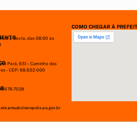
COMO CHEGAR À PREFEI
MENTO
nda à Sexta, das 08:00 às
0
ÇO
ida Pará, 651 – Caminho das
res – CEP: 68.632-000
NE
 99978-7028
nete.pmu@ulianopolis.pa.gov.br
34.672/0001-60