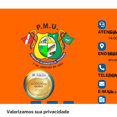
ATENDI
Segu
14:0
ENDERE
Aven
árvo
TELEFO
(91)
E-MAIL
gabi
CNPJ
83.3
Valorizamos sua privacidade