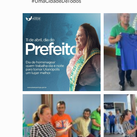
#UmaCidadeDeTodos