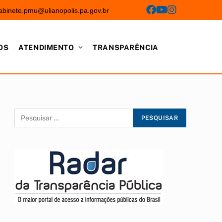
abinete.pmu@ulianopolis.pa.gov.br
OS
ATENDIMENTO
TRANSPARÊNCIA