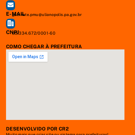
E-MAIL
gabinete.pmu@ulianopolis.pa.gov.br
CNPJ
83.334.672/0001-60
COMO CHEGAR À PREFEITURA
DESENVOLVIDO POR CR2
Muito mais que
criar site
ou
sistema para prefeituras
!