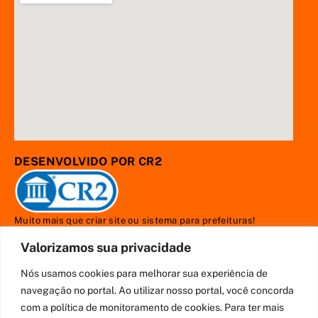
DESENVOLVIDO POR CR2
Muito mais que
criar site
ou
sistema para prefeituras
!
Realizamos uma
assessoria
completa, onde garantimos em
Valorizamos sua privacidade
contrato que todas as exigências das
leis de transparência
pública
serão atendidas.
Nós usamos cookies para melhorar sua experiência de
Conheça o
PNTP
e o
Radar da Transparência Pública
navegação no portal. Ao utilizar nosso portal, você concorda
com a política de monitoramento de cookies. Para ter mais