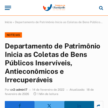
Início
»
Departamento de Patrimônio Inicia as Coletas de Bens Públicos Inservíveis, Antieconômicos e Irrecuperáveis
NOTÍCIAS
Departamento de Patrimônio
Inicia as Coletas de Bens
Públicos Inservíveis,
Antieconômicos e
Irrecuperáveis
Por
cr2-admin17
14 de fevereiro de 2022
Atualizado:
18 de
fevereiro de 2026
1 Min de leitura