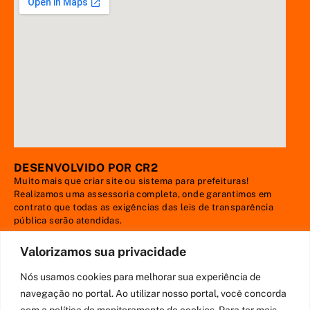
DESENVOLVIDO POR CR2
Muito mais que
criar site
ou
sistema para prefeituras
!
Realizamos uma
assessoria
completa, onde garantimos em
contrato que todas as exigências das
leis de transparência
pública
serão atendidas.
Conheça o
PNTP
e o
Radar da Transparência Pública
Valorizamos sua privacidade
Nós usamos cookies para melhorar sua experiência de
navegação no portal. Ao utilizar nosso portal, você concorda
com a política de monitoramento de cookies. Para ter mais