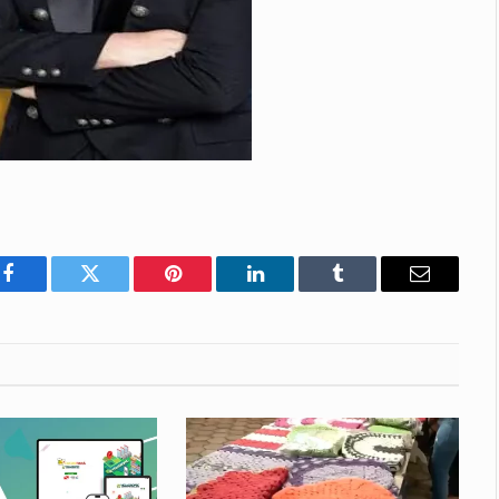
Facebook
Twitter
Pinterest
LinkedIn
Tumblr
E-
mail