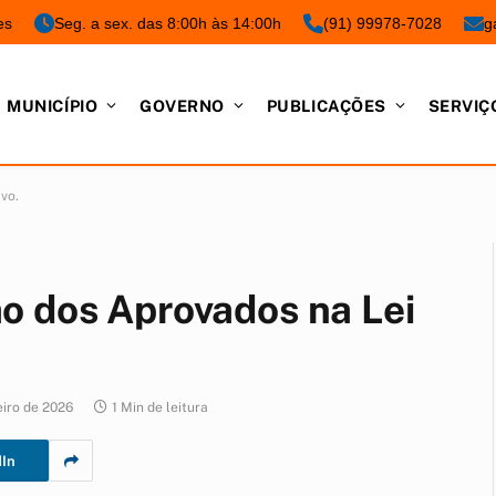
es
Seg. a sex. das 8:00h às 14:00h
(91) 99978-7028
g
MUNICÍPIO
GOVERNO
PUBLICAÇÕES
SERVIÇ
vo.
o dos Aprovados na Lei
eiro de 2026
1 Min de leitura
dIn