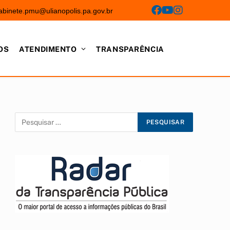
abinete.pmu@ulianopolis.pa.gov.br
OS
ATENDIMENTO
TRANSPARÊNCIA